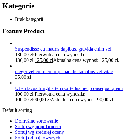
Kategorie
Brak kategorii
Feature Product
Suspendisse eu mauris dapibus, gravida enim vel
130,00
zł
Pierwotna cena wynosiła:
130,00 zł.
125,00
zł
Aktualna cena wynosi: 125,00 zł.
nteger vel enim eu turpis iaculis faucibus vel vitae
35,00
zł
Ut eu lacus fringilla tempor tellus nec, consequat quam
100,00
zł
Pierwotna cena wynosiła:
100,00 zł.
90,00
zł
Aktualna cena wynosi: 90,00 zł.
Default sorting
Domyślne sortowanie
Sortuj wg popularności
Sortuj wg średniej oceny
Sortuj od najnowszych