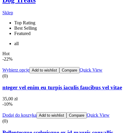
Dog Treats
Sklep
Top Rating
Best Selling
Featured
all
Hot
-22%
Wybierz opcje
Quick View
Add to wishlist
Compare
(0)
nteger vel enim eu turpis iaculis faucibus vel vitae
35,00
zł
-10%
Dodaj do koszyka
Quick View
Add to wishlist
Compare
(0)
Pellentesque scelerisque ex id mauris convallis