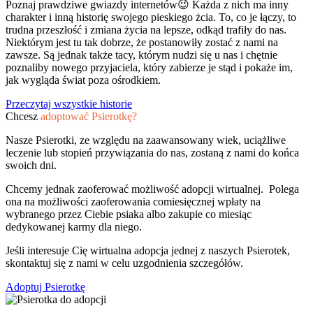
Poznaj prawdziwe gwiazdy internetów😉 Każda z nich ma inny
charakter i inną historię swojego pieskiego żcia. To, co je łączy, to
trudna przeszłość i zmiana życia na lepsze, odkąd trafiły do nas.
Niektórym jest tu tak dobrze, że postanowiły zostać z nami na
zawsze. Są jednak także tacy, którym nudzi się u nas i chętnie
poznaliby nowego przyjaciela, który zabierze je stąd i pokaże im,
jak wygląda świat poza ośrodkiem.
Przeczytaj wszystkie historie
Chcesz
adoptować Psierotkę?
Nasze Psierotki, ze względu na zaawansowany wiek, uciążliwe
leczenie lub stopień przywiązania do nas, zostaną z nami do końca
swoich dni.
Chcemy jednak zaoferować możliwość adopcji wirtualnej. Polega
ona na możliwości zaoferowania comiesięcznej wpłaty na
wybranego przez Ciebie psiaka albo zakupie co miesiąc
dedykowanej karmy dla niego.
Jeśli interesuje Cię wirtualna adopcja jednej z naszych Psierotek,
skontaktuj się z nami w celu uzgodnienia szczegółów.
Adoptuj Psierotkę