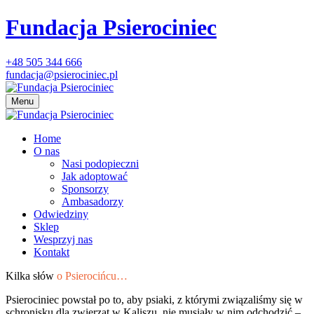
Fundacja Psierociniec
+48 505 344 666
fundacja@psierociniec.pl
Menu
Home
O nas
Nasi podopieczni
Jak adoptować
Sponsorzy
Ambasadorzy
Odwiedziny
Sklep
Wesprzyj nas
Kontakt
Kilka słów
o Psierocińcu…
Psierociniec powstał po to, aby psiaki, z którymi związaliśmy się w
schronisku dla zwierząt w Kaliszu, nie musiały w nim odchodzić –