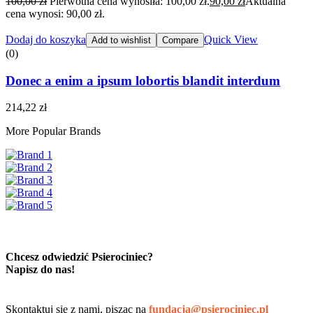
100,00
zł
Pierwotna cena wynosiła: 100,00 zł.
90,00
zł
Aktualna
cena wynosi: 90,00 zł.
Dodaj do koszyka
Quick View
Add to wishlist
Compare
(0)
Donec a enim a ipsum lobortis blandit interdum
214,22
zł
More Popular Brands
Chcesz odwiedzić Psierociniec?
Napisz do nas!
Skontaktuj się z nami, pisząc na
fundacja@psierociniec.pl