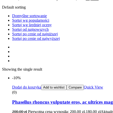
Default sorting
Domyślne sortowanie
Sortuj wg popularności
Sortuj wg średniej oceny
Sortuj od najnowszych
Sortuj po cenie od najniższej
Sortuj po cenie od najwyższej
Showing the single result
-10%
Dodaj do koszyka
Quick View
Add to wishlist
Compare
(0)
Phasellus rhoncus vulputate eros, ac ultrices ma
200,00
zł
Pierwotna cena wynosiła: 200,00 zł.
180,00
zł
Aktualn