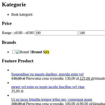
Kategorie
Brak kategorii
Price
Range :
zł
180
- zł
180
Brands
Brand 5
(1)
Feature Product
Suspendisse eu mauris dapibus, gravida enim vel
130,00
zł
Pierwotna cena wynosiła: 130,00 zł.
125,00
zł
Aktualn
nteger vel enim eu turpis iaculis faucibus vel vitae
35,00
zł
Ut eu lacus fringilla tempor tellus nec, consequat quam
100,00
zł
Pierwotna cena wynosiła: 100,00 zł.
90,00
zł
Aktualna